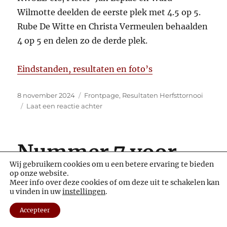
Wilmotte deelden de eerste plek met 4.5 op 5.
Rube De Witte en Christa Vermeulen behaalden
4 op 5 en delen zo de derde plek.
Eindstanden, resultaten en foto’s
Gepubliceerd
Categorieën
8 november 2024
Frontpage
,
Resultaten Herfsttornooi
op
op
Laat een reactie achter
Adrian
Roos
wint
Nummer 7 voor
25e
herfsttornooi
Wij gebruikern cookies om u een betere ervaring te bieden
Lowie
op onze website.
Meer info over deze cookies of om deze uit te schakelen kan
u vinden in uw
instellingen
.
Accepteer
De clubcompetitie van dit seizoen zit er weer op