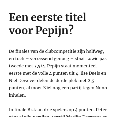
2025
in
Een eerste titel
review
voor Pepijn?
De finales van de clubcompetitie zijn halfweg,
en toch – verrassend genoeg – staat Lowie pas
tweede met 3,5/4. Pepijn staat momenteel
eerste met de volle 4 punten uit 4. Ilse Daels en
Niel Dewever delen de derde plek met 2,5
punten, al moet Niel nog een partij tegen Nuno
inhalen.
In finale B staan drie spelers op 4 punten. Peter
wint al zijn partijen, terwijl Merlijn Decraene en