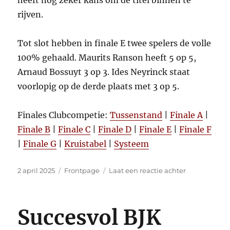
rijven.
Tot slot hebben in finale E twee spelers de volle
100% gehaald. Maurits Ranson heeft 5 op 5,
Arnaud Bossuyt 3 op 3. Ides Neyrinck staat
voorlopig op de derde plaats met 3 op 5.
Finales Clubcompetie:
Tussenstand
|
Finale A
|
Finale B
|
Finale C
|
Finale D
|
Finale E
|
Finale F
|
Finale G
|
Kruistabel
|
Systeem
Gepubliceerd
Categorieën
op
2 april 2025
Frontpage
Laat een reactie achter
op
Een
eerste
titel
Succesvol BJK
voor
Pepijn?