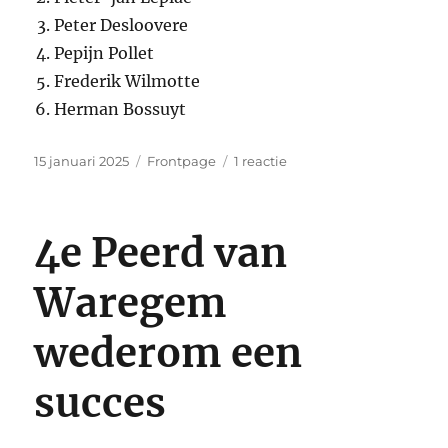
Peter Desloovere
Pepijn Pollet
Frederik Wilmotte
Herman Bossuyt
Gepubliceerd
Categorieën
op
15 januari 2025
Frontpage
1 reactie
op
Vierling
van
Speckmann
4e Peerd van
Waregem
wederom een
succes