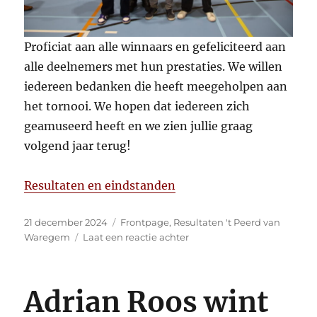
Proficiat aan alle winnaars en gefeliciteerd aan
alle deelnemers met hun prestaties. We willen
iedereen bedanken die heeft meegeholpen aan
het tornooi. We hopen dat iedereen zich
geamuseerd heeft en we zien jullie graag
volgend jaar terug!
Resultaten en eindstanden
Gepubliceerd
Categorieën
21 december 2024
Frontpage
,
Resultaten 't Peerd van
op
op
Waregem
Laat een reactie achter
4e
Peerd
van
Adrian Roos wint
Waregem
wederom