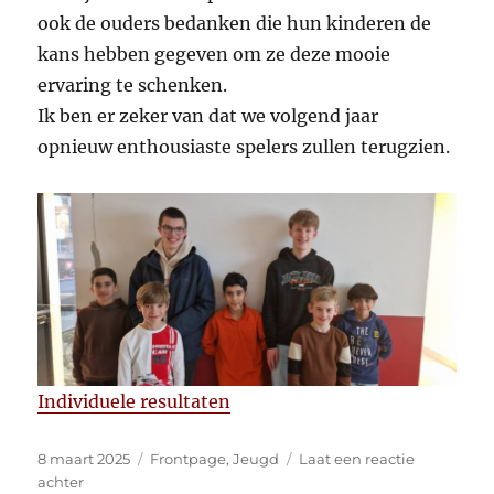
ook de ouders bedanken die hun kinderen de
kans hebben gegeven om ze deze mooie
ervaring te schenken.
Ik ben er zeker van dat we volgend jaar
opnieuw enthousiaste spelers zullen terugzien.
Individuele resultaten
Gepubliceerd
Categorieën
8 maart 2025
Frontpage
,
Jeugd
Laat een reactie
op
op
achter