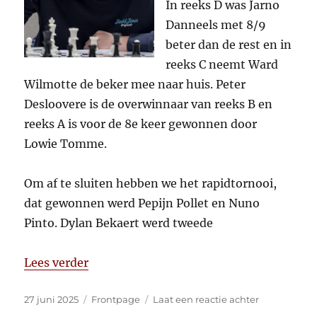
In reeks D was Jarno
Danneels met 8/9
beter dan de rest en in
reeks C neemt Ward
Wilmotte de beker mee naar huis. Peter
Desloovere is de overwinnaar van reeks B en
reeks A is voor de 8e keer gewonnen door
Lowie Tomme.
Om af te sluiten hebben we het rapidtornooi,
dat gewonnen werd Pepijn Pollet en Nuno
Pinto. Dylan Bekaert werd tweede
“2024-2025 in review”
Lees verder
Gepubliceerd
Categorieën
op
27 juni 2025
Frontpage
Laat een reactie achter
op
2024-