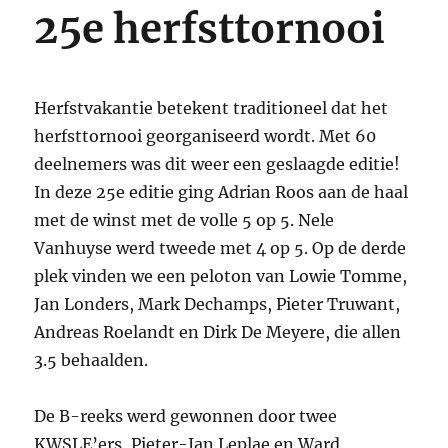
25e herfsttornooi
een
succes
Herfstvakantie betekent traditioneel dat het
herfsttornooi georganiseerd wordt. Met 60
deelnemers was dit weer een geslaagde editie!
In deze 25e editie ging Adrian Roos aan de haal
met de winst met de volle 5 op 5. Nele
Vanhuyse werd tweede met 4 op 5. Op de derde
plek vinden we een peloton van Lowie Tomme,
Jan Londers, Mark Dechamps, Pieter Truwant,
Andreas Roelandt en Dirk De Meyere, die allen
3.5 behaalden.
De B-reeks werd gewonnen door twee
KWSLE’ers, Pieter-Jan Leplae en Ward