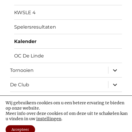
KWSLE 4
Spelersresultaten
Kalender
OC De Linde
Open
Tornooien
submen
Open
De Club
submen
Wij gebruikern cookies om u een betere ervaring te bieden
Facebook
chess.com
op onze website.
Meer info over deze cookies of om deze uit te schakelen kan
u vinden in uw
instellingen
.
Luctor et Emergo
Statuten
Privacybeleid
Met trots
aangedreven door WordPress
Accepteer