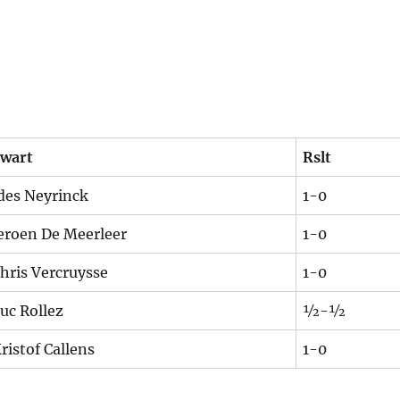
wart
Rslt
des Neyrinck
1-0
eroen De Meerleer
1-0
hris Vercruysse
1-0
uc Rollez
½-½
ristof Callens
1-0