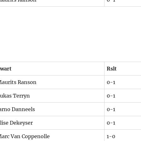
wart
Rslt
aurits Ranson
0-1
ukas Terryn
0-1
arno Danneels
0-1
lise Dekeyser
0-1
arc Van Coppenolle
1-0