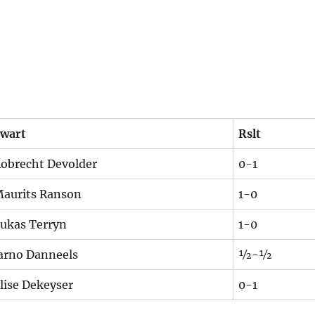
wart
Rslt
obrecht Devolder
0-1
aurits Ranson
1-0
ukas Terryn
1-0
arno Danneels
½-½
lise Dekeyser
0-1