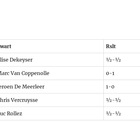
wart
Rslt
lise Dekeyser
½-½
arc Van Coppenolle
0-1
eroen De Meerleer
1-0
hris Vercruysse
½-½
uc Rollez
½-½