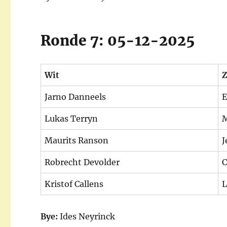
Ronde 7: 05-12-2025
Wit
Z
Jarno Danneels
E
Lukas Terryn
M
Maurits Ranson
J
Robrecht Devolder
C
Kristof Callens
L
Bye:
Ides Neyrinck