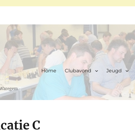
Home
Clubavond
Jeugd
, Waregem
catie C