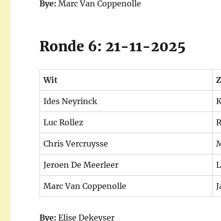
Bye:
Marc Van Coppenolle
Ronde 6: 21-11-2025
Wit
Z
Ides Neyrinck
K
Luc Rollez
R
Chris Vercruysse
M
Jeroen De Meerleer
L
Marc Van Coppenolle
J
Bye:
Elise Dekeyser