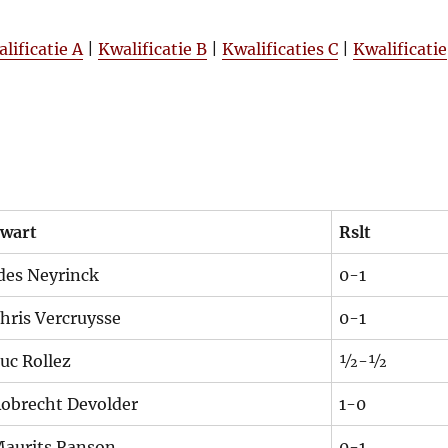
lificatie A
|
Kwalificatie B
|
Kwalificaties C
|
Kwalificatie
wart
Rslt
des Neyrinck
0-1
hris Vercruysse
0-1
uc Rollez
½-½
obrecht Devolder
1-0
aurits Ranson
0-1