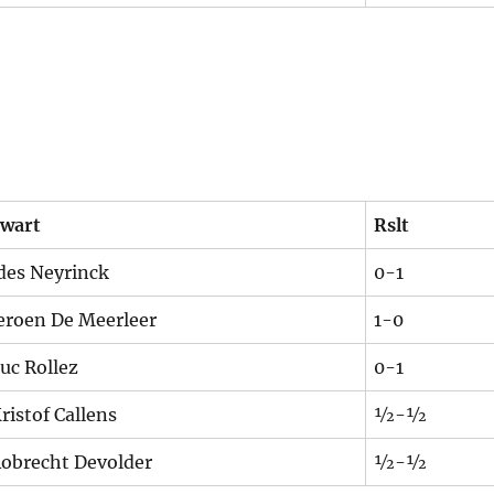
wart
Rslt
des Neyrinck
0-1
eroen De Meerleer
1-0
uc Rollez
0-1
ristof Callens
½-½
obrecht Devolder
½-½