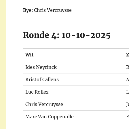
Bye:
Chris Vercruysse
Ronde 4: 10-10-2025
Wit
Z
Ides Neyrinck
R
Kristof Callens
M
Luc Rollez
L
Chris Vercruysse
J
Marc Van Coppenolle
E