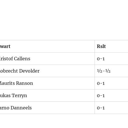
wart
Rslt
ristof Callens
0-1
obrecht Devolder
½-½
aurits Ranson
0-1
ukas Terryn
0-1
arno Danneels
0-1