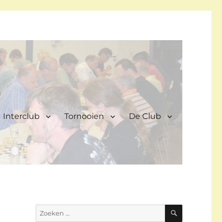
Interclub
Tornooien
De Club
ZOEKEN
Zoeken
naar: