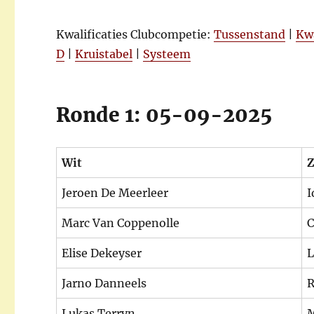
Kwalificaties Clubcompetie:
Tussenstand
|
Kwa
D
|
Kruistabel
|
Systeem
Ronde 1: 05-09-2025
Wit
Z
Jeroen De Meerleer
I
Marc Van Coppenolle
C
Elise Dekeyser
L
Jarno Danneels
R
Lukas Terryn
M