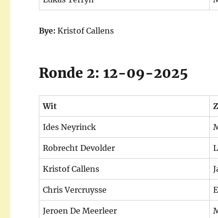
Bye:
Kristof Callens
Ronde 2: 12-09-2025
Wit
Z
Ides Neyrinck
M
Robrecht Devolder
L
Kristof Callens
J
Chris Vercruysse
E
Jeroen De Meerleer
M