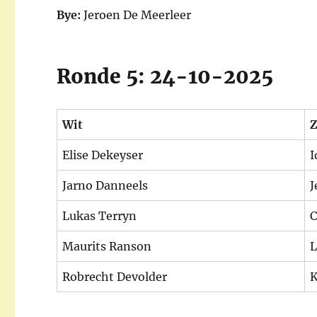
Bye:
Jeroen De Meerleer
Ronde 5: 24-10-2025
Wit
Z
Elise Dekeyser
I
Jarno Danneels
J
Lukas Terryn
C
Maurits Ranson
L
Robrecht Devolder
K