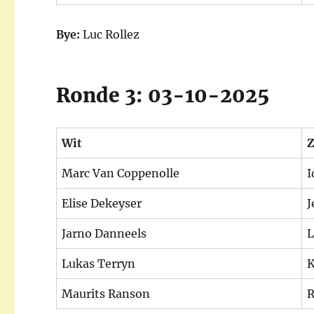
Bye:
Luc Rollez
Ronde 3: 03-10-2025
Wit
Z
Marc Van Coppenolle
I
Elise Dekeyser
J
Jarno Danneels
L
Lukas Terryn
K
Maurits Ranson
R