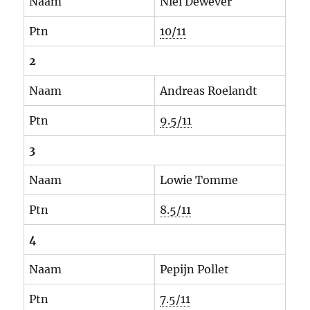
Naam
Niel Dewever
Ptn
10/11
2
Naam
Andreas Roelandt
Ptn
9.5/11
3
Naam
Lowie Tomme
Ptn
8.5/11
4
Naam
Pepijn Pollet
Ptn
7.5/11