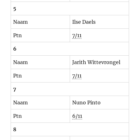
5
Naam
Ilse Daels
Ptn
7/11
6
Naam
Jarith Wittevrongel
Ptn
7/11
7
Naam
Nuno Pinto
Ptn
6/11
8