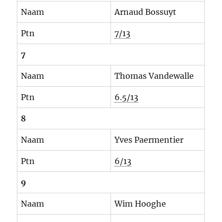
Naam
Arnaud Bossuyt
Ptn
7/13
7
Naam
Thomas Vandewalle
Ptn
6.5/13
8
Naam
Yves Paermentier
Ptn
6/13
9
Naam
Wim Hooghe