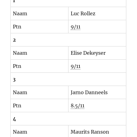
1
Naam
Luc Rollez
Ptn
9/11
2
Naam
Elise Dekeyser
Ptn
9/11
3
Naam
Jarno Danneels
Ptn
8.5/11
4
Naam
Maurits Ranson