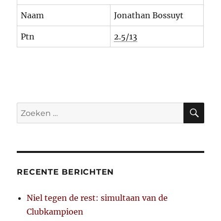
Naam
Jonathan Bossuyt
Ptn
2.5/13
ZO
Zoeken
naar:
RECENTE BERICHTEN
Niel tegen de rest: simultaan van de
Clubkampioen