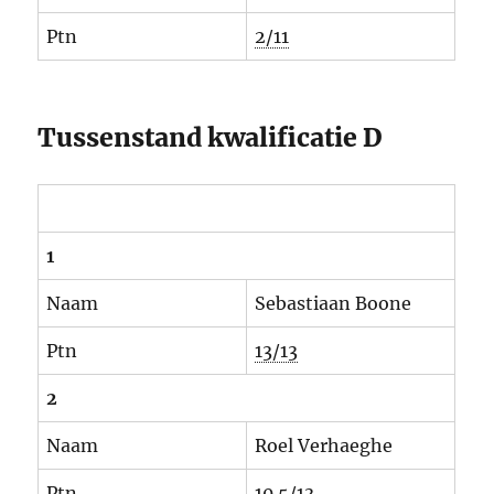
Ptn
2/11
Tussenstand kwalificatie D
1
Naam
Sebastiaan Boone
Ptn
13/13
2
Naam
Roel Verhaeghe
Ptn
10.5/13