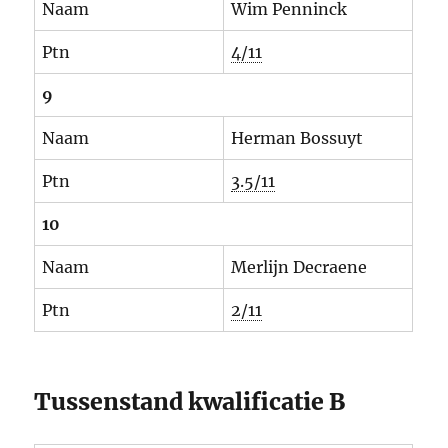
Naam
Wim Penninck
Ptn
4/11
9
Naam
Herman Bossuyt
Ptn
3.5/11
10
Naam
Merlijn Decraene
Ptn
2/11
Tussenstand kwalificatie B