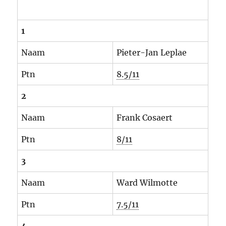
1
Naam
Pieter-Jan Leplae
Ptn
8.5/11
2
Naam
Frank Cosaert
Ptn
8/11
3
Naam
Ward Wilmotte
Ptn
7.5/11