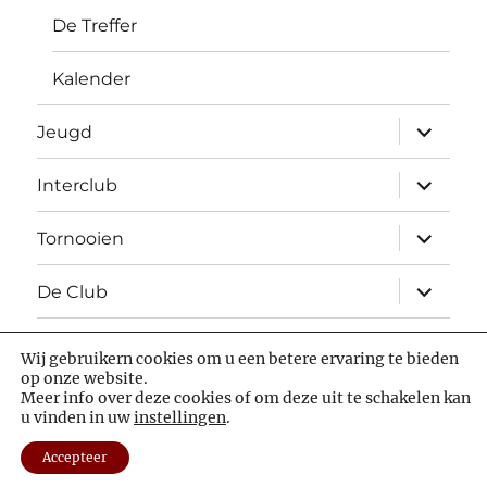
De Treffer
Kalender
Open
Jeugd
submen
Open
Interclub
submen
Open
Tornooien
submen
Open
De Club
submen
Wij gebruikern cookies om u een betere ervaring te bieden
Facebook
chess.com
op onze website.
Meer info over deze cookies of om deze uit te schakelen kan
u vinden in uw
instellingen
.
Luctor et Emergo
Statuten
Privacybeleid
Met trots
aangedreven door WordPress
Accepteer