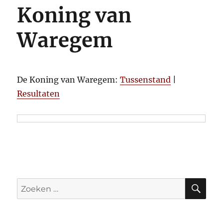
Koning van
Waregem
De Koning van Waregem:
Tussenstand
|
Resultaten
ZO
Zoeken
naar: