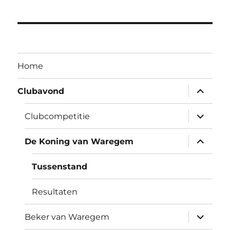
Home
Open
Clubavond
submen
Open
Clubcompetitie
submen
Open
De Koning van Waregem
submen
Tussenstand
Resultaten
Open
Beker van Waregem
submen