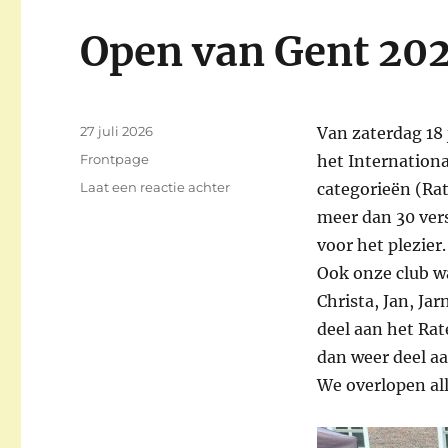
Open van Gent 20
Gepubliceerd
27 juli 2026
Van zaterdag 18 
op
Categorieën
Frontpage
het Internationa
op
Laat een reactie achter
categorieën (Rat
Open
meer dan 30 ver
van
voor het plezier.
Gent
2026
Ook onze club w
Christa, Jan, Ja
deel aan het Ra
dan weer deel a
We overlopen al