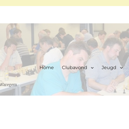
Home
Clubavond
Jeugd
, Waregem