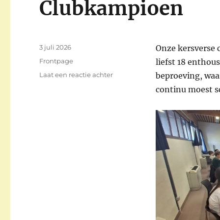
Clubkampioen
Gepubliceerd
3 juli 2026
Onze kersverse 
op
Categorieën
Frontpage
liefst 18 enthou
op
Laat een reactie achter
beproeving, waar
Niel
continu moest s
tegen
de
rest:
simultaan
van
de
Clubkampioen