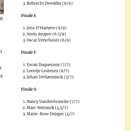
Robrecht Devolder (6/9)
Finale E
 6
Jens D'Haeyere (9/9)
Amin Ayupov (6.5/9)
Oscar Verscheure (6/9)
n
Finale F
Yoran Duquesnoy (7/7)
k
Leentje Leutenez (6/7)
ls
Johan Devlaeminck (5/7)
Finale G
Nancy Vandenbroucke (7/7)
Marc Neirynck (4.5/7)
Marie-Rose Dejager (4/7)