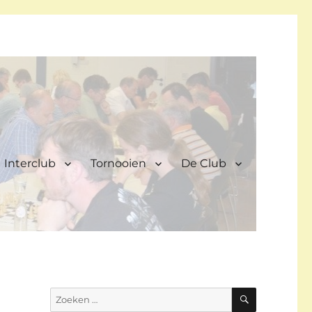
Interclub
Tornooien
De Club
ZOEKEN
Zoeken
naar: