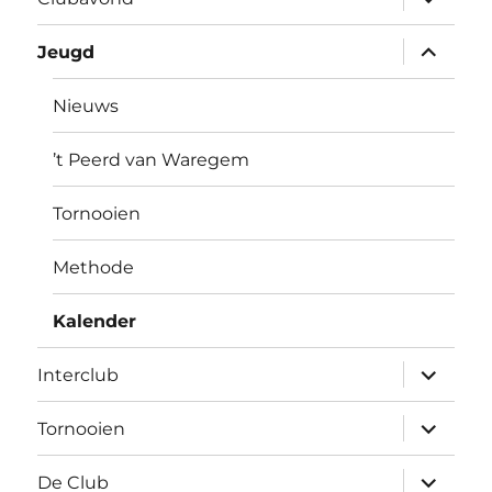
submen
Open
Jeugd
submen
Nieuws
’t Peerd van Waregem
Tornooien
Methode
Kalender
Open
Interclub
submen
Open
Tornooien
submen
Open
De Club