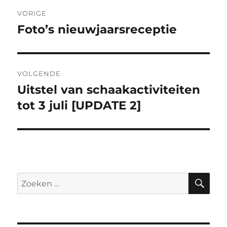
Berichtnavigatie
VORIGE
Foto’s nieuwjaarsreceptie
Vorig
bericht:
VOLGENDE
Uitstel van schaakactiviteiten
Volgend
bericht:
tot 3 juli [UPDATE 2]
ZO
Zoeken
naar: