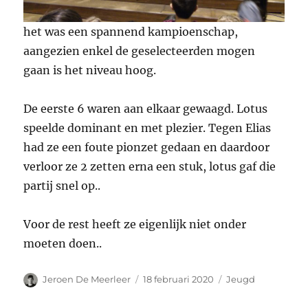
het was een spannend kampioenschap,
aangezien enkel de geselecteerden mogen
gaan is het niveau hoog.
De eerste 6 waren aan elkaar gewaagd. Lotus
speelde dominant en met plezier. Tegen Elias
had ze een foute pionzet gedaan en daardoor
verloor ze 2 zetten erna een stuk, lotus gaf die
partij snel op..
Voor de rest heeft ze eigenlijk niet onder
moeten doen..
Auteur
Gepubliceerd
Categorieën
Jeroen De Meerleer
18 februari 2020
Jeugd
op