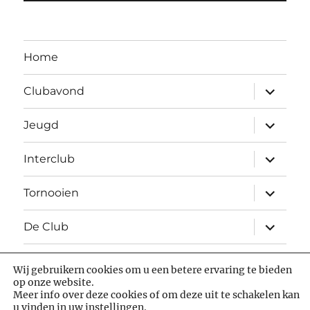
Home
Open
Clubavond
submen
Open
Jeugd
submen
Open
Interclub
submen
Open
Tornooien
submen
Open
De Club
submen
Wij gebruikern cookies om u een betere ervaring te bieden
Facebook
chess.com
op onze website.
Meer info over deze cookies of om deze uit te schakelen kan
u vinden in uw
instellingen
.