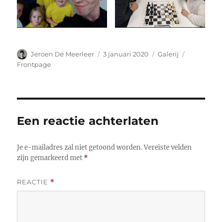
Auteur
Gepubliceerd
Formaat
Categorie
Jeroen De Meerleer
3 januari 2020
Galerij
op
Frontpage
Een reactie achterlaten
Je e-mailadres zal niet getoond worden.
Vereiste velden
zijn gemarkeerd met
*
REACTIE
*