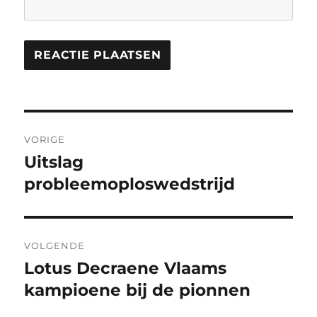
Berichtnavigatie
VORIGE
Uitslag
Vorig
bericht:
probleemoploswedstrijd
VOLGENDE
Lotus Decraene Vlaams
Volgend
bericht:
kampioene bij de pionnen