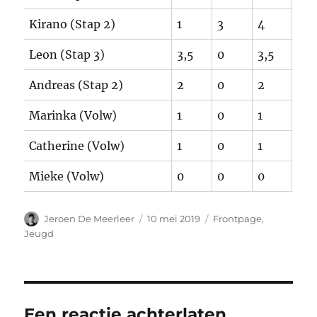
Kirano (Stap 2)
1
3
4
Leon (Stap 3)
3,5
0
3,5
Andreas (Stap 2)
2
0
2
Marinka (Volw)
1
0
1
Catherine (Volw)
1
0
1
Mieke (Volw)
0
0
0
Auteur
Gepubliceerd
Categorieën
Jeroen De Meerleer
10 mei 2019
Frontpage
,
op
Jeugd
Een reactie achterlaten