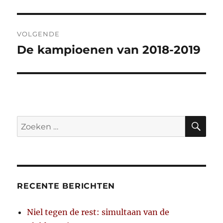
bericht:
VOLGENDE
De kampioenen van 2018-2019
Volgend
bericht:
ZO
Zoeken
naar:
RECENTE BERICHTEN
Niel tegen de rest: simultaan van de