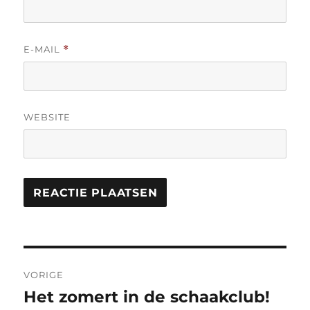
E-MAIL
*
WEBSITE
Berichtnavigatie
VORIGE
Het zomert in de schaakclub!
Vorig