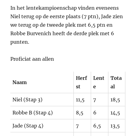
In het lentekampioenschap vinden eveneens
Niel terug op de eerste plaats (7 ptn), Jade zien
we terug op de tweede plek met 6,5 ptn en
Robbe Burvenich heeft de derde plek met 6
punten.
Proficiat aan allen
Herf
Lent
Tota
Naam
st
e
al
Niel (Stap 3)
11,5
7
18,5
Robbe B (Stap 4)
8,5
6
14,5
Jade (Stap 4)
7
6,5
13,5