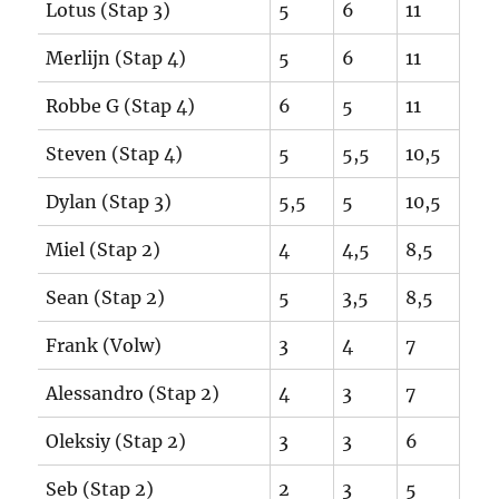
Lotus (Stap 3)
5
6
11
Merlijn (Stap 4)
5
6
11
Robbe G (Stap 4)
6
5
11
Steven (Stap 4)
5
5,5
10,5
Dylan (Stap 3)
5,5
5
10,5
Miel (Stap 2)
4
4,5
8,5
Sean (Stap 2)
5
3,5
8,5
Frank (Volw)
3
4
7
Alessandro (Stap 2)
4
3
7
Oleksiy (Stap 2)
3
3
6
Seb (Stap 2)
2
3
5