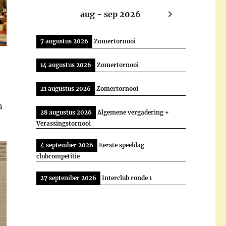
aug - sep 2026
7 augustus 2026
Zomertornooi
14 augustus 2026
Zomertornooi
21 augustus 2026
Zomertornooi
n
28 augustus 2026
Algemene vergadering +
Verassingstornooi
4 september 2026
Eerste speeldag
clubcompetitie
27 september 2026
Interclub ronde 1