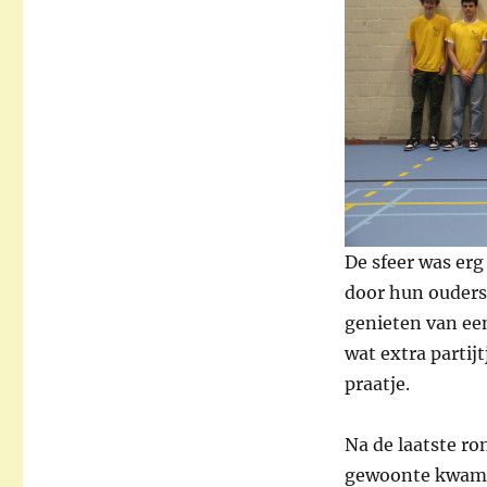
De sfeer was erg
door hun ouders
genieten van ee
wat extra partij
praatje.
Na de laatste ron
gewoonte kwam d