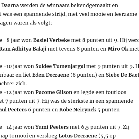
. Daarna werden de winnaars bekendgemaakt en
et was een spannende strijd, met veel mooie en leerzame
lagen waren als volgt:
ie -8 jaar won
Basiel Verbeke
met 8 punten uit 9. Hij wer
Ram Adhitya Balaji
met tevens 8 punten en
Miro Ok
me
ie -10 jaar won
Suldee Tumenjargal
met 9 punten uit 9. H
nbaar en liet
Eden Decraene
(8 punten) en
Siebe De Bae
chter zich.
ie -12 jaar won
Pacome Gilson
en legde een foutloos
et 7 punten uit 7. Hij was de sterkste in een spannende
aul Peeters
6 punten en
Kobe Neirynck
5 punten
ie -14 jaar won
Yumi Peeters
met 6,5 punten uit 7. Zij
nap tornooi en versloeg
Lotus Decraene
(5,5 op