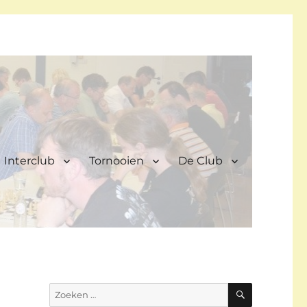
Interclub
Tornooien
De Club
ZOEKEN
Zoeken
naar: