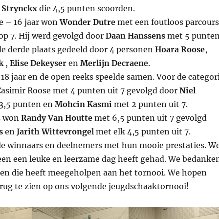
 Strynckx
die 4,5 punten scoorden.
ie – 16 jaar won
Wonder Dutre
met een foutloos parcours
op 7. Hij werd gevolgd door
Daan Hanssens
met 5 punten
e derde plaats gedeeld door 4 personen
Hoara Roose
,
k
,
Elise Dekeyser
en
Merlijn Decraene
.
-18 jaar en de open reeks speelde samen. Voor de categor
Casimir Roose met 4 punten uit 7 gevolgd door
Niel
3,5 punten en
Mohcin Kasmi
met 2 punten uit 7.
s won
Randy Van Houtte
met 6,5 punten uit 7 gevolgd
s
en
Jarith Wittevrongel
met elk 4,5 punten uit 7.
alle winnaars en deelnemers met hun mooie prestaties. W
een een leuke en leerzame dag heeft gehad. We bedanke
en die heeft meegeholpen aan het tornooi. We hopen
terug te zien op ons volgende jeugdschaaktornooi!