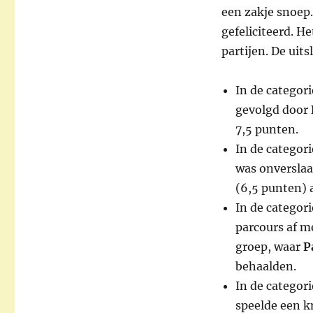
een zakje snoep
gefeliciteerd. H
partijen. De uits
In de categor
gevolgd door
7,5 punten.
In de categor
was onverslaa
(6,5 punten) a
In de categor
parcours af m
groep, waar
P
behaalden.
In de categor
speelde een k