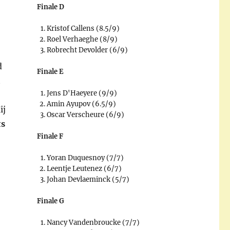
Finale D
Kristof Callens (8.5/9)
Roel Verhaeghe (8/9)
Robrecht Devolder (6/9)
d
Finale E
t
Jens D'Haeyere (9/9)
Amin Ayupov (6.5/9)
ij
Oscar Verscheure (6/9)
ts
Finale F
Yoran Duquesnoy (7/7)
Leentje Leutenez (6/7)
Johan Devlaeminck (5/7)
Finale G
Nancy Vandenbroucke (7/7)