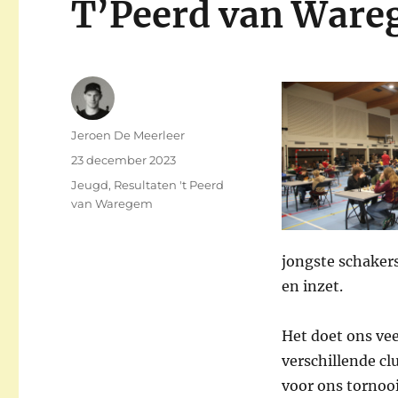
T’Peerd van War
Auteur
Jeroen De Meerleer
Gepubliceerd
23 december 2023
op
Categorieën
Jeugd
,
Resultaten 't Peerd
van Waregem
jongste schakers
en inzet.
Het doet ons vee
verschillende 
voor ons tornoo