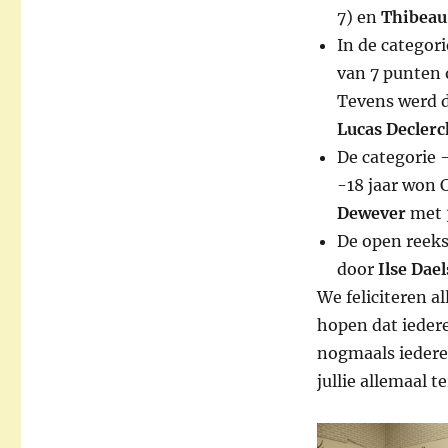
7) en
Thibeau
In de categor
van 7 punten 
Tevens werd d
Lucas Declerc
De categorie 
-18 jaar won 
Dewever
met 
De open reek
door
Ilse Dael
We feliciteren 
hopen dat ieder
nogmaals iedere
jullie allemaal 