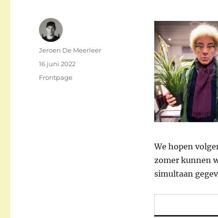
Auteur
Jeroen De Meerleer
Gepubliceerd
16 juni 2022
op
Categorieën
Frontpage
We hopen volgen
zomer kunnen we
simultaan gege