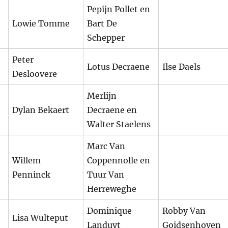
Pepijn Pollet en
Lowie Tomme
Bart De
Schepper
Peter
Lotus Decraene
Ilse Daels
Desloovere
Merlijn
Dylan Bekaert
Decraene en
Walter Staelens
Marc Van
Willem
Coppennolle en
Penninck
Tuur Van
Herreweghe
Dominique
Robby Van
Lisa Wulteput
Landuyt
Goidsenhoven