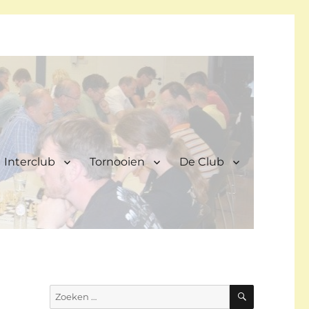
Interclub
Tornooien
De Club
ZOEKEN
Zoeken
naar: