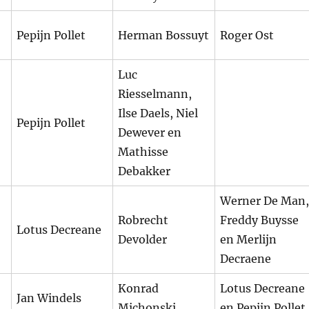
Pepijn Pollet
Herman Bossuyt
Roger Ost
Luc
Riesselmann,
Ilse Daels, Niel
Pepijn Pollet
Dewever en
Mathisse
Debakker
Werner De Man,
Robrecht
Freddy Buysse
Lotus Decreane
Devolder
en Merlijn
Decraene
Konrad
Lotus Decreane
Jan Windels
Michonski
en Pepijn Pollet