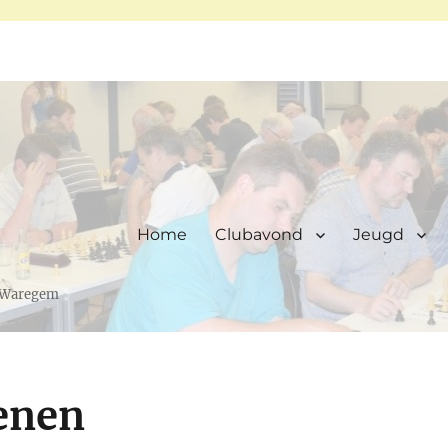
Home
Clubavond
Jeugd
, Waregem
enen