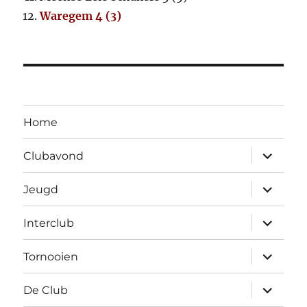
Waregem 4 (3)
Home
Open
Clubavond
submen
Open
Jeugd
submen
Open
Interclub
submen
Open
Tornooien
submen
Open
De Club
submen