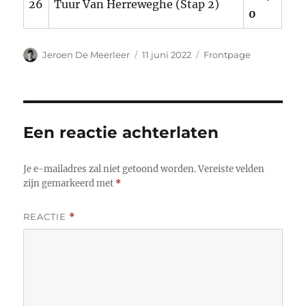
26
Tuur Van Herreweghe (Stap 2)
0
Auteur
Gepubliceerd
Categorieën
Jeroen De Meerleer
11 juni 2022
Frontpage
op
Een reactie achterlaten
Je e-mailadres zal niet getoond worden.
Vereiste velden
zijn gemarkeerd met
*
REACTIE
*