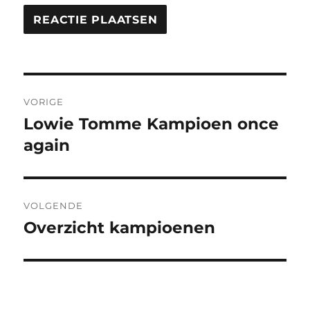
Berichtnavigatie
VORIGE
Lowie Tomme Kampioen once
Vorig
bericht:
again
VOLGENDE
Overzicht kampioenen
Volgend
bericht: