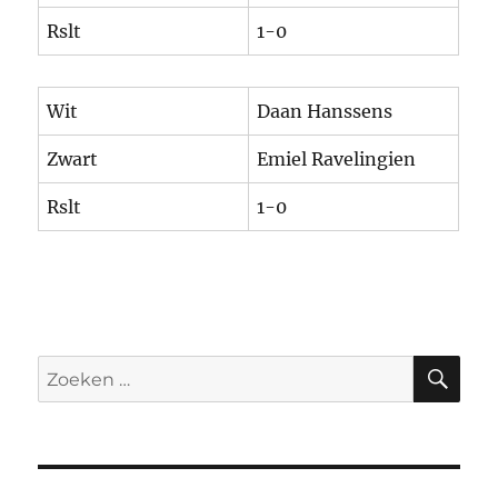
Rslt
1-0
Wit
Daan Hanssens
Zwart
Emiel Ravelingien
Rslt
1-0
ZO
Zoeken
naar: