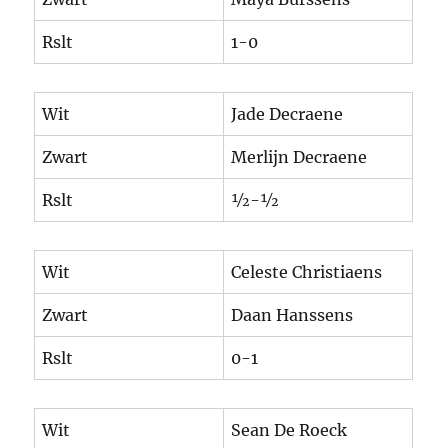
Rslt
1-0
Wit
Jade Decraene
Zwart
Merlijn Decraene
Rslt
½-½
Wit
Celeste Christiaens
Zwart
Daan Hanssens
Rslt
0-1
Wit
Sean De Roeck