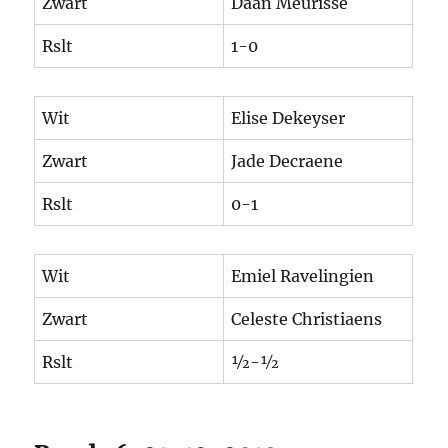
Zwart
Daan Meurisse
Rslt
1-0
Wit
Elise Dekeyser
Zwart
Jade Decraene
Rslt
0-1
Wit
Emiel Ravelingien
Zwart
Celeste Christiaens
Rslt
½-½