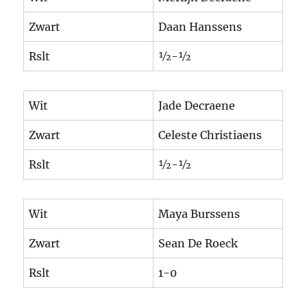
Zwart
Daan Hanssens
Rslt
½-½
Wit
Jade Decraene
Zwart
Celeste Christiaens
Rslt
½-½
Wit
Maya Burssens
Zwart
Sean De Roeck
Rslt
1-0