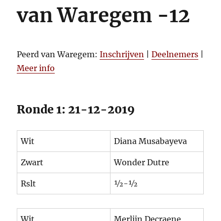
van Waregem -12
Peerd van Waregem:
Inschrijven
|
Deelnemers
|
Meer info
Ronde 1: 21-12-2019
Wit
Diana Musabayeva
Zwart
Wonder Dutre
Rslt
½-½
Wit
Merlijn Decraene