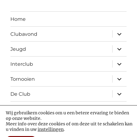
Home
Open
Clubavond
submen
Open
Jeugd
submen
Open
Interclub
submen
Open
Tornooien
submen
Open
De Club
submen
Wij gebruikern cookies om u een betere ervaring te bieden
Facebook
chess.com
op onze website.
Meer info over deze cookies of om deze uit te schakelen kan
u vinden in uw
instellingen
.
Luctor et Emergo
Statuten
Privacybeleid
Met trots