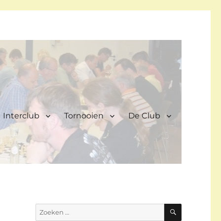
Interclub
Tornooien
De Club
ZOEKEN
Zoeken
naar: