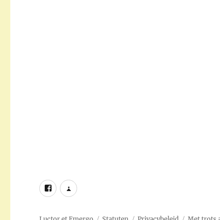
Facebook
chess.com
Luctor et Emergo
Statuten
Privacybeleid
Met trots