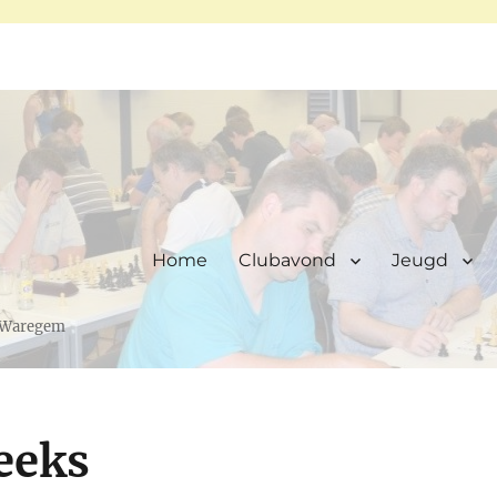
Home
Clubavond
Jeugd
, Waregem
eeks