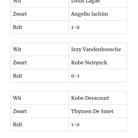
Wit
Louis Lagae
Zwart
Angeliu Iachim
Rslt
1-0
Wit
Izzy Vandenbussche
Zwart
Kobe Neirynck
Rslt
0-1
Wit
Kobe Deracourt
Zwart
Thymen De Smet
Rslt
1-0