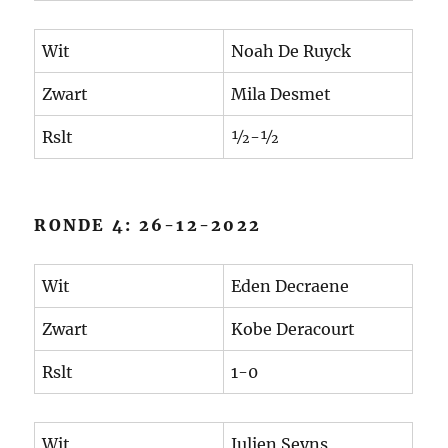
Wit
Noah De Ruyck
Zwart
Mila Desmet
Rslt
½-½
RONDE 4: 26-12-2022
Wit
Eden Decraene
Zwart
Kobe Deracourt
Rslt
1-0
Wit
Julien Seyns