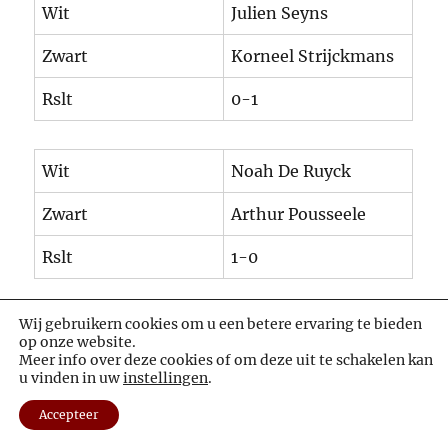
Wit
Julien Seyns
Zwart
Korneel Strijckmans
Rslt
0-1
Wit
Noah De Ruyck
Zwart
Arthur Pousseele
Rslt
1-0
Wij gebruikern cookies om u een betere ervaring te bieden
Wit
Izzy Vandenbussche
op onze website.
Meer info over deze cookies of om deze uit te schakelen kan
Zwart
Angeliu Iachim
u vinden in uw
instellingen
.
Rslt
1-0
Accepteer