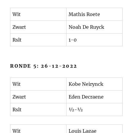
Wit
Mathis Roete
Zwart
Noah De Ruyck
Rslt
1-0
RONDE 5: 26-12-2022
Wit
Kobe Neirynck
Zwart
Eden Decraene
Rslt
½-½
Wit
Louis Lagae