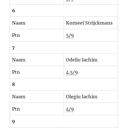
6
Naam
Korneel Strijckmans
Ptn
5/9
7
Naam
Odeliu Iachim
Ptn
4.5/9
8
Naam
Olegiu Iachim
Ptn
4/9
9