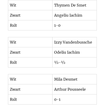
Wit
Thymen De Smet
Zwart
Angeliu Iachim
Rslt
1-0
Wit
Izzy Vandenbussche
Zwart
Odeliu Iachim
Rslt
½-½
Wit
Mila Desmet
Zwart
Arthur Pousseele
Rslt
0-1