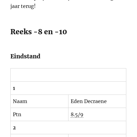
jaar terug!
Reeks -8 en -10
Eindstand
1
Naam
Eden Decraene
Ptn
8.5/9
2