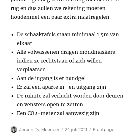
rug en dus zullen we rekening moeten
houdenmet een paar extra maatregelen.
De schaaktafels staan minimaal 1,5m van
elkaar
Alle volwassenen dragen mondmaskers
indien ze rechtstaan of zich willen
verplaatsen
Aan de ingang is er handgel
Er zal een aparte in- en uitgang zijn
De ruimte zal verlucht worden door deuren
en vensters open te zetten
Een CO2-meter zal aanwezig zijn
Auteur
Gepubliceerd
Categorieën
Jeroen De Meerleer
24 juli 2021
Frontpage
op