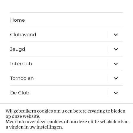
Home
Open
Clubavond
submen
Open
Jeugd
submen
Open
Interclub
submen
Open
Tornooien
submen
Open
De Club
submen
Wij gebruikern cookies om u een betere ervaring te bieden
Facebook
chess.com
op onze website.
Meer info over deze cookies of om deze uit te schakelen kan
u vinden in uw
instellingen
.
Luctor et Emergo
Statuten
Privacybeleid
Met trots