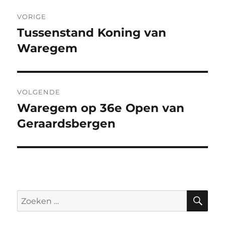
Berichtnavigatie
VORIGE
Tussenstand Koning van
Vorig
bericht:
Waregem
VOLGENDE
Waregem op 36e Open van
Volgend
bericht:
Geraardsbergen
ZO
Zoeken
naar: