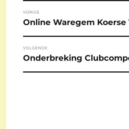
Berichtnavigatie
VORIGE
Online Waregem Koerse 
Vorig
bericht:
VOLGENDE
Onderbreking Clubcompe
Volgend
bericht: