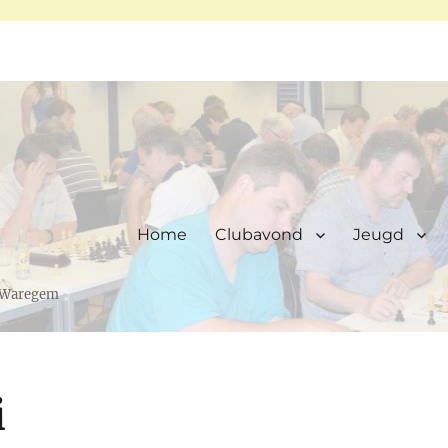
Home
Clubavond
Jeugd
, Waregem
i