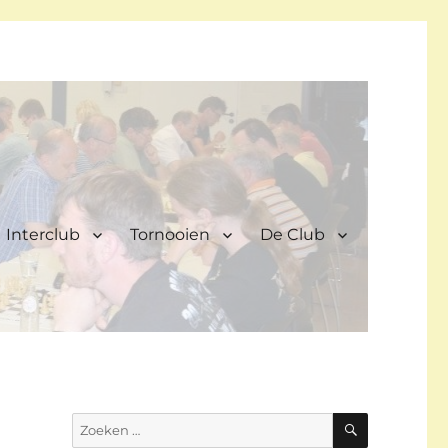
Interclub
Tornooien
De Club
ZOEKEN
Zoeken
naar: