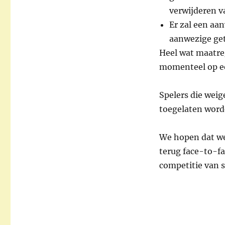
verwijderen v
Er zal een aa
aanwezige ge
Heel wat maatre
momenteel op ee
Spelers die weig
toegelaten word
We hopen dat we
terug face-to-f
competitie van 