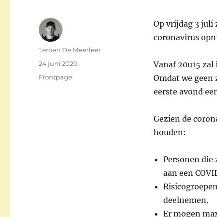
Op vrijdag 3 jul
coronavirus opni
Auteur
Jeroen De Meerleer
Gepubliceerd
24 juni 2020
Vanaf 20u15 zal 
op
Categorieën
Frontpage
Omdat we geen z
eerste avond een
Gezien de corona
houden:
Personen die 
aan een COVI
Risicogroepen
deelnemen.
Er mogen max