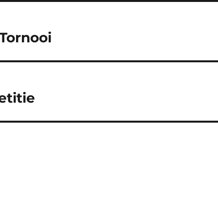
Tornooi
titie