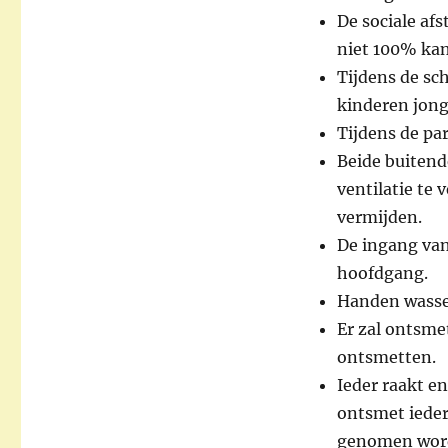
De sociale af
niet 100% ka
Tijdens de sc
kinderen jonge
Tijdens de par
Beide buitend
ventilatie te
vermijden.
De ingang van 
hoofdgang.
Handen wassen
Er zal ontsme
ontsmetten.
Ieder raakt en
ontsmet ieder
genomen wordt