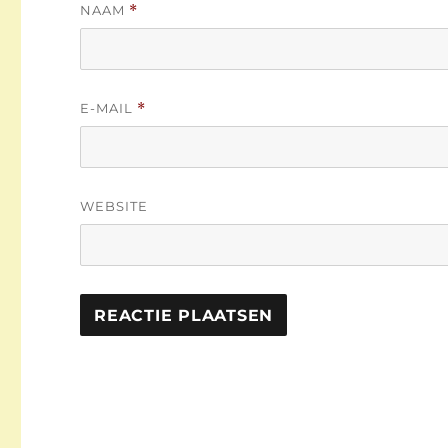
NAAM
*
E-MAIL
*
WEBSITE