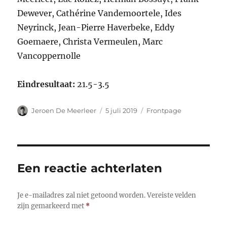
Dewever, Cathérine Vandemoortele, Ides
Neyrinck, Jean-Pierre Haverbeke, Eddy
Goemaere, Christa Vermeulen, Marc
Vancoppernolle
Eindresultaat:
21.5-3.5
Auteur
Gepubliceerd
Categorieën
Jeroen De Meerleer
5 juli 2019
Frontpage
op
Een reactie achterlaten
Je e-mailadres zal niet getoond worden.
Vereiste velden
zijn gemarkeerd met
*