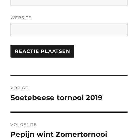
WEBSITE
Berichtnavigatie
VORIGE
Soetebeese tornooi 2019
Vorig
bericht:
VOLGENDE
Pepijn wint Zomertornooi
Volgend