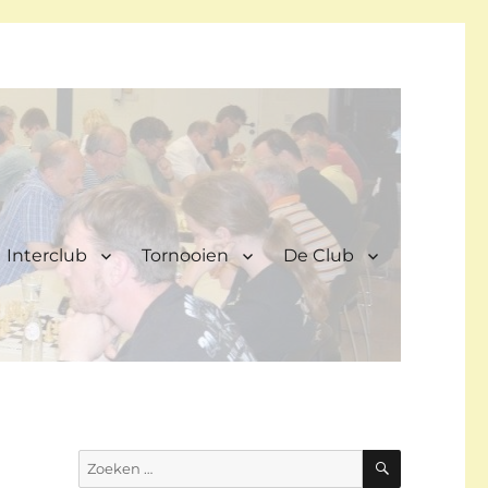
Interclub
Tornooien
De Club
ZOEKEN
Zoeken
naar: