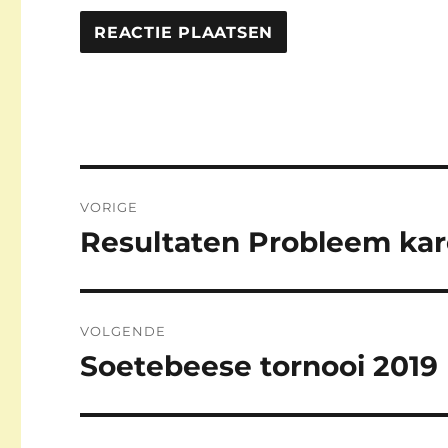
Berichtnavigatie
VORIGE
Resultaten Probleem kar
Vorig
bericht:
VOLGENDE
Soetebeese tornooi 2019
Volgend
bericht: