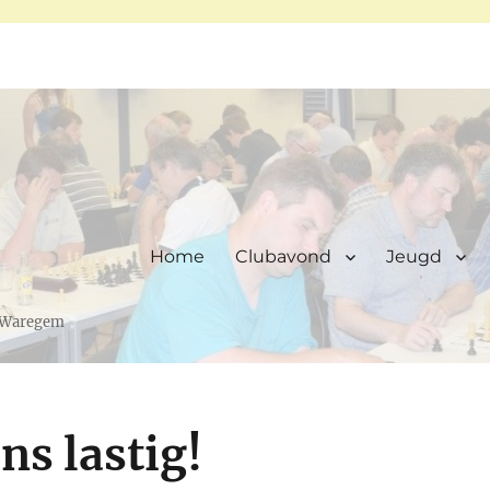
Home
Clubavond
Jeugd
, Waregem
ns lastig!