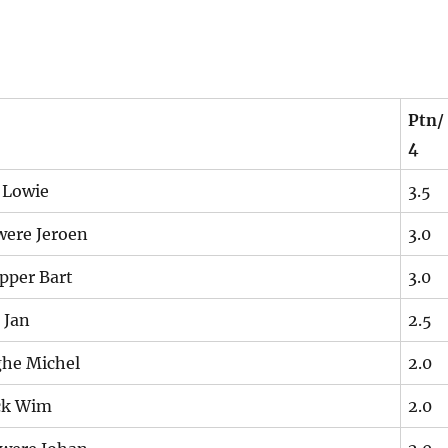
Ptn/
4
Lowie
3.5
ere Jeroen
3.0
pper Bart
3.0
 Jan
2.5
he Michel
2.0
ck Wim
2.0