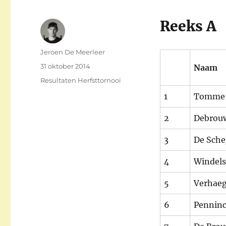
Reeks A
Auteur
Jeroen De Meerleer
Gepubliceerd
31 oktober 2014
Naam
op
Categorieën
Resultaten Herfsttornooi
1
Tomme 
2
Debrouw
3
De Sche
4
Windels
5
Verhaeg
6
Pennin