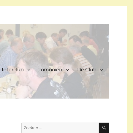
Interclub
Tornooien
De Club
ZOEKEN
Zoeken
naar: