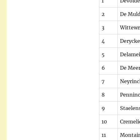
1
Devolde
2
De Muld
3
Wittewr
4
Deryck
5
Delamei
6
De Meer
7
Neyrinc
8
Penninc
9
Staelen
10
Cremeli
11
Montai