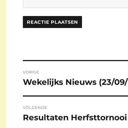
Berichtnavigatie
VORIGE
Wekelijks Nieuws (23/09/
Vorig
bericht:
VOLGENDE
Resultaten Herfsttornooi
Volgend
bericht: