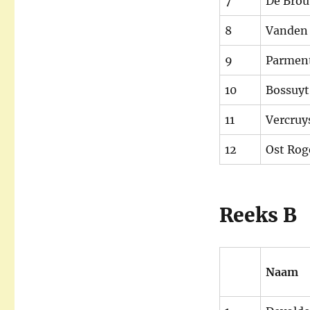
7
De Brou
8
Vanden 
9
Parment
10
Bossuy
11
Vercruy
12
Ost Rog
Reeks B
Naam