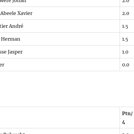
were Johan
2.0
Abeele Xavier
2.0
ier André
1.5
t Herman
1.5
sse Jasper
1.0
er
0.0
Ptn/
4