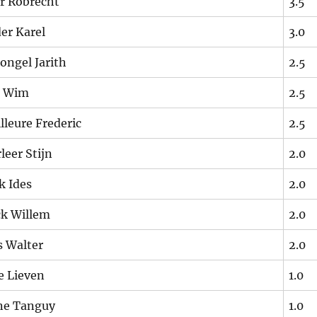
r Robrecht
3.5
er Karel
3.0
ongel Jarith
2.5
e Wim
2.5
lleure Frederic
2.5
leer Stijn
2.0
k Ides
2.0
k Willem
2.0
s Walter
2.0
e Lieven
1.0
ne Tanguy
1.0