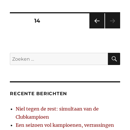
Nieuws
(11/11/2009)
Berichten
PAGINA
14
VORI
paginering
GE
PAGI
NA
ZO
Zoeken
naar:
RECENTE BERICHTEN
Niel tegen de rest: simultaan van de
Clubkampioen
Een seizoen vol kampioenen, verrassingen