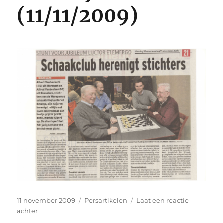
(11/11/2009)
Gepubliceerd
Categorieën
11 november 2009
Persartikelen
Laat een reactie
op
op
achter
Wekelijks